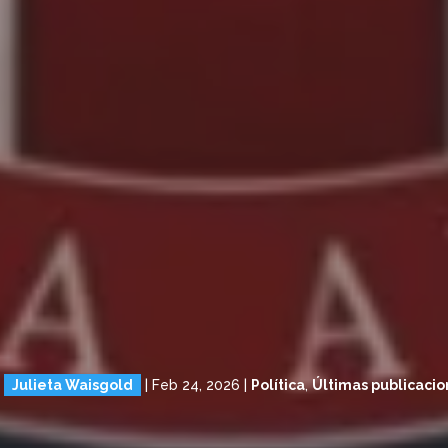
r
Julieta Waisgold
|
Feb 24, 2026
|
Política
,
Últimas publicaci