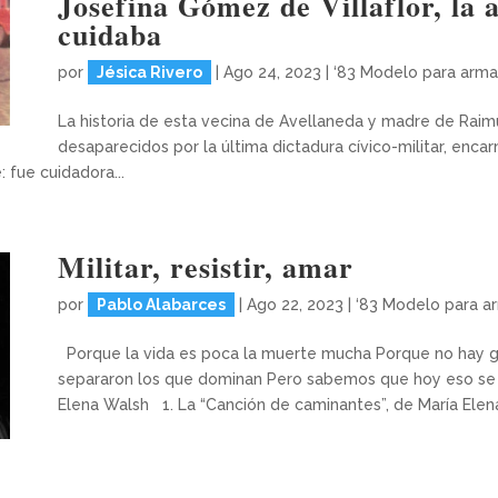
Josefina Gómez de Villaflor, la 
cuidaba
por
Jésica Rivero
|
Ago 24, 2023
|
‘83 Modelo para arma
La historia de esta vecina de Avellaneda y madre de Raimu
desaparecidos por la última dictadura cívico-militar, enca
 fue cuidadora...
Militar, resistir, amar
por
Pablo Alabarces
|
Ago 22, 2023
|
‘83 Modelo para a
Porque la vida es poca la muerte mucha Porque no hay gu
separaron los que dominan Pero sabemos que hoy eso se
Elena Walsh 1. La “Canción de caminantes”, de María Elena