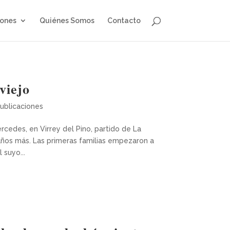
iones
Quiénes Somos
Contacto
viejo
ublicaciones
cedes, en Virrey del Pino, partido de La
 años más. Las primeras familias empezaron a
 suyo...