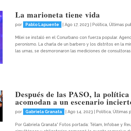
La marioneta tiene vida
por
Pablo Lapuente
|
Ago 17, 2023
|
Política
,
Últimas pu
Milei se instaló en el Conurbano con fuerza popular. Age
peronismo. La charla de un barbero y los distritos en la 
las urnas, se desmoronaron las mediciones de consultoras y
Después de las PASO, la política
acomodan a un escenario incierto
por
Gabriela Granata
|
Ago 14, 2023
|
Política
,
Últimas 
Por Gabriela Granata* Fotos portada: Télam, Infobae y Reu