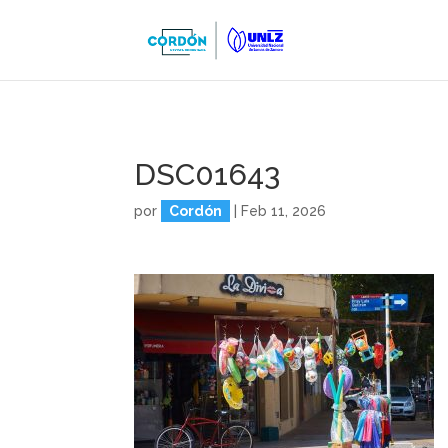
DSC01643
por
Cordón
|
Feb 11, 2026