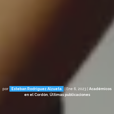
por
Esteban Rodríguez Alzueta
|
Ene 6, 2023
|
Académicos
en el Cordón
,
Últimas publicaciones