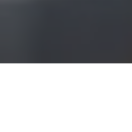
Por
Esteban Rodríguez Alzueta
*
El juicio por el asesinato del joven Fernando Báez Sosa
que conmocionó al país entero hace tres años, y
recibió una amplia cobertura nacional por parte del
periodismo,
tiene un contexto institucional: la crisis de
justicia, la desconfianza judicial, la incapacidad de la