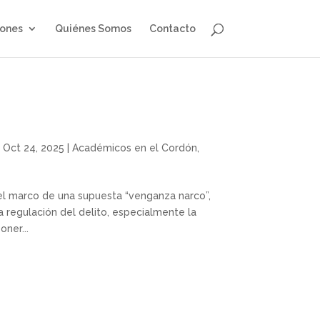
iones
Quiénes Somos
Contacto
|
Oct 24, 2025
|
Académicos en el Cordón
,
n el marco de una supuesta “venganza narco”,
a regulación del delito, especialmente la
ner...