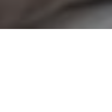
La furia ultraliberal del precandidato
presidencial por La Libertad Avanza
parece ir en baja, o al menos haber
encontrado un techo electoral. Las
consecuencias: una agenda de la
derecha instalada, y un beneficio claro
para Juntos por el Cambio. Las
encuestas y el peronismo.
Por Pablo Lapuente*
Quienes ya midieron la intención de voto de las