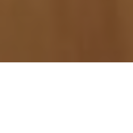
La pandemia obligó a los espacios
culturales y teatros independientes a
cerrar sus puertas y a sostener la
actividad artística y docente a distancia.
¿Cómo se abastecen económicamente?
¿Cuánto pierden las artes escénicas en
la virtualidad? ¿Cómo juegan las
emociones a través de una pantalla?