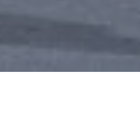
En Tokio 2020 lo mejor de la
delegación argentina estuvo en los
deportes de conjunto, con los clubes
como semillero indispensable. Desde
la capital nipona llegaron medallas y
diplomas para los barrios que