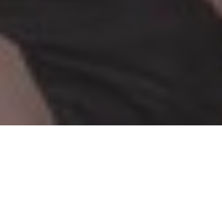
A la vicepresidenta la condenaron por
supuesto direccionamiento de la obra
pública en Santa Cruz, pero ella pateó el
tablero y anunció que no será candidata
en las elecciones de 2023.