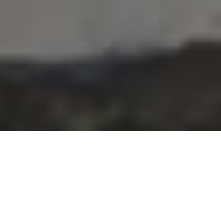
Cómo se vivió la muerte de Maradona en
el barrio de Lomas de Zamora en que
empezó a gestarse la leyenda que
marcó al país. La identidad compartida
que atravesó el duelo colectivo y